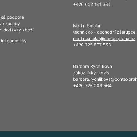
+420 602 181 634
cká podpora
vé zásoby
Martin Smolar
lní dodávky zboží
technicko - obchodní zástupce
martin.smolar@contexpraha.cz
dní podmínky
+420 725 877 553
Barbora Rychlíková
zákaznický servis
barbora.rychlikova@contexpra
+420 725 006 564