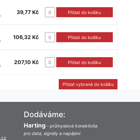
39,77 Kč
Přidat do košíku
z
106,32 Kč
Přidat do košíku
z
207,10 Kč
Přidat do košíku
z
Přidat vybrané do košíku
Dodáváme:
Harting
-
průmyslová konektivita
pro data, signály a napájení
.cz