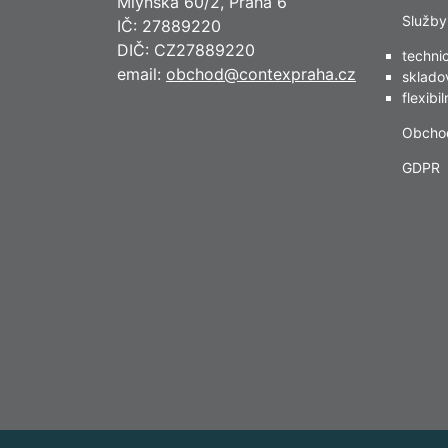
Mlýnská 60/2, Praha 6
Služby
IČ: 27889220
DIČ: CZ27889220
techni
email:
obchod@contexpraha.cz
sklado
flexibi
Obcho
GDPR