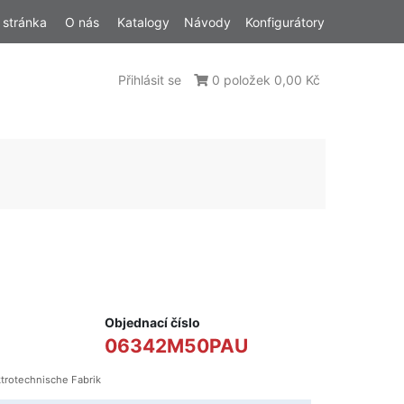
 stránka
O nás
Katalogy
Návody
Konfigurátory
Přihlásit se
0 položek 0,00 Kč
Objednací číslo
06342M50PAU
trotechnische Fabrik