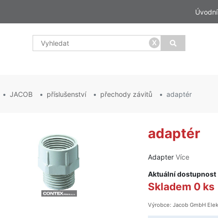
Úvodní
x
JACOB
příslušenství
přechody závitů
adaptér
adaptér
Adapter
Více
Aktuální dostupnost
Skladem 0 ks
Výrobce: Jacob GmbH Elek