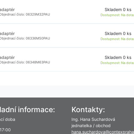
Skladem 0 ks
adaptér
Objednací číslo: 06329M32PAU
Dostupnost:
Na dota
Skladem 0 ks
adaptér
Objednací číslo: 06336M50PAU
Dostupnost:
Na dota
Skladem 0 ks
adaptér
Objednací číslo: 06348M63PAU
Dostupnost:
Na dota
ladní informace:
Kontakty:
ací doba
Ing. Hana Suchardová
jednatelka / obchod
 17:00
hana.suchardova@contexpraha