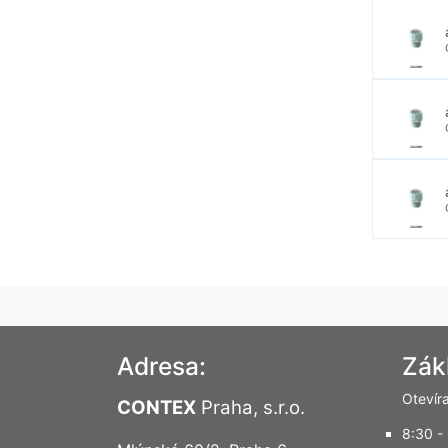
Adresa:
Zák
Otevír
CONTEX
Praha, s.r.o.
8:30 -