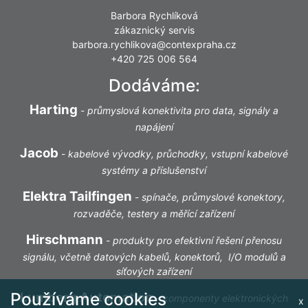
Barbora Rychlíková
zákaznický servis
barbora.rychlikova@contexpraha.cz
+420 725 006 564
Dodáváme:
Harting
-
průmyslová konektivita pro data, signály a
napájení
Jacob
-
kabelové vývodky, průchodky, vstupní kabelové
systémy a příslušenství
Elektra Tailfingen
-
spínače, průmyslové konektory,
rozvaděče, testery a měřící zařízení
Hirschmann
-
produkty pro efektivní řešení přenosu
signálu, včetně datových kabelů, konektorů, I/O modulů a
síťových zařízení
Používáme cookies
Lumberg Automation
-
komponenty elektronických
x