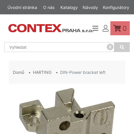
Úvodní stránka
O nás
Katalogy
Návody
Konfigurátory
0
x
Domů
HARTING
DIN-Power bracket left