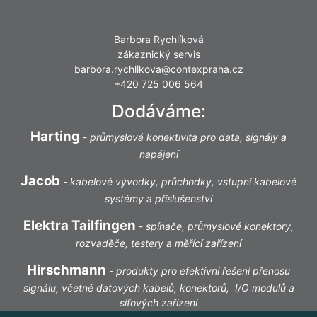
Barbora Rychlíková
zákaznický servis
barbora.rychlikova@contexpraha.cz
+420 725 006 564
Dodáváme:
Harting
-
průmyslová konektivita pro data, signály a
napájení
Jacob
-
kabelové vývodky, průchodky, vstupní kabelové
systémy a příslušenství
Elektra Tailfingen
-
spínače, průmyslové konektory,
rozvaděče, testery a měřící zařízení
Hirschmann
-
produkty pro efektivní řešení přenosu
signálu, včetně datových kabelů, konektorů, I/O modulů a
síťových zařízení