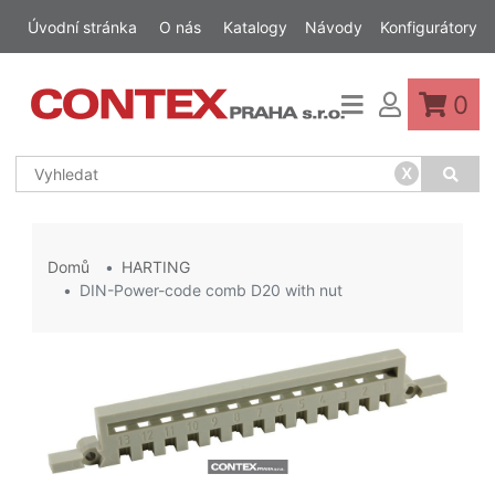
Úvodní stránka
O nás
Katalogy
Návody
Konfigurátory
0
x
Domů
HARTING
DIN-Power-code comb D20 with nut