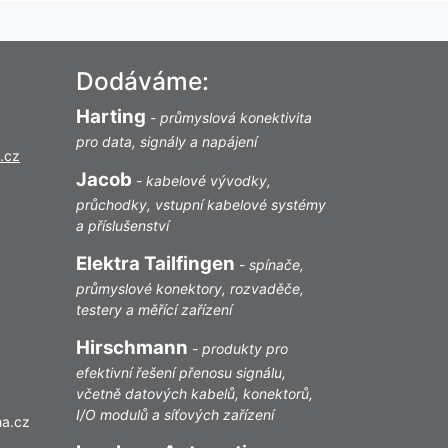
Dodáváme:
Harting
-
průmyslová konektivita
pro data, signály a napájení
.cz
Jacob
-
kabelové vývodky,
průchodky, vstupní kabelové systémy
a příslušenství
Elektra Tailfingen
-
spínače,
průmyslové konektory, rozvaděče,
testery a měřící zařízení
Hirschmann
-
produkty pro
efektivní řešení přenosu signálu,
včetně datových kabelů, konektorů,
I/O modulů a síťových zařízení
ha.cz