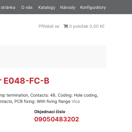
 stránka
O nás
Katalogy
Návody
Konfigurátory
Přihlásit se
0 položek 0,00 Kč
r E048-FC-B
mp termination, Contacts: 48, Coding: Hole coding,
ntacts, PCB fixing: With fixing flange
Více
Objednací číslo
09050483202