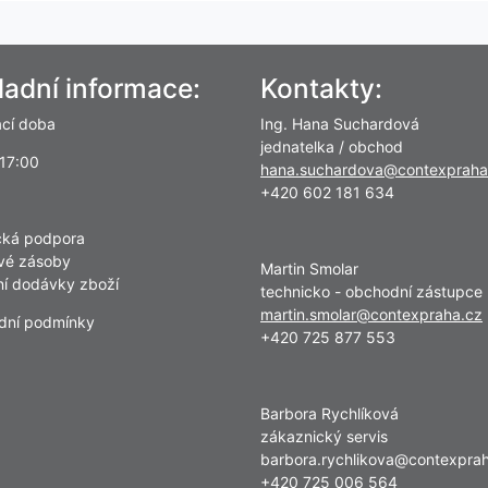
ladní informace:
Kontakty:
ací doba
Ing. Hana Suchardová
jednatelka / obchod
 17:00
hana.suchardova@contexpraha
+420 602 181 634
cká podpora
vé zásoby
Martin Smolar
lní dodávky zboží
technicko - obchodní zástupce
martin.smolar@contexpraha.cz
dní podmínky
+420 725 877 553
Barbora Rychlíková
zákaznický servis
barbora.rychlikova@contexpra
+420 725 006 564