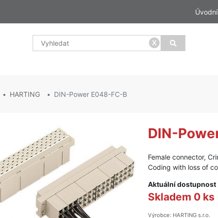
Úvodní
x
HARTING
DIN-Power E048-FC-B
DIN-Powe
Female connector, Cri
Coding with loss of co
Aktuální dostupnost
Skladem 0 ks
Výrobce: HARTING s.r.o.