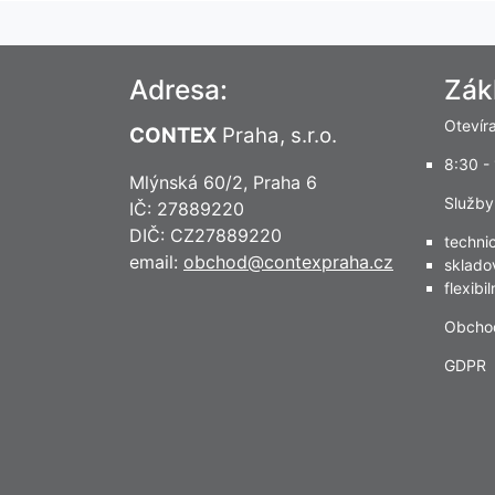
Adresa:
Zák
Otevír
CONTEX
Praha, s.r.o.
8:30 -
Mlýnská 60/2, Praha 6
Služby
IČ: 27889220
DIČ: CZ27889220
techni
email:
obchod@contexpraha.cz
sklado
flexibi
Obcho
GDPR