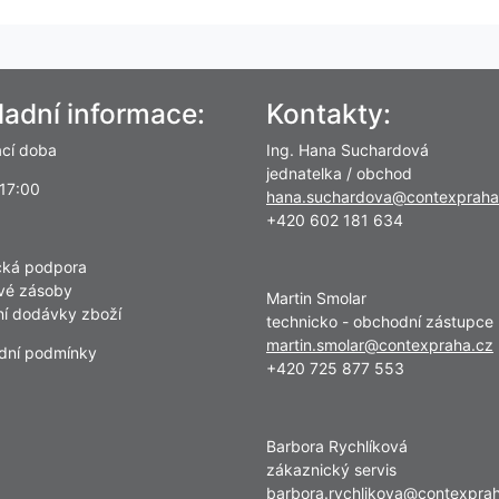
ladní informace:
Kontakty:
ací doba
Ing. Hana Suchardová
jednatelka / obchod
 17:00
hana.suchardova@contexpraha
+420 602 181 634
cká podpora
vé zásoby
Martin Smolar
lní dodávky zboží
technicko - obchodní zástupce
martin.smolar@contexpraha.cz
dní podmínky
+420 725 877 553
Barbora Rychlíková
zákaznický servis
barbora.rychlikova@contexpra