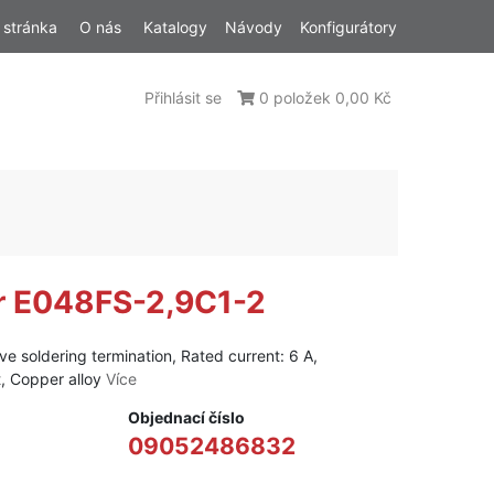
 stránka
O nás
Katalogy
Návody
Konfigurátory
Přihlásit se
0 položek 0,00 Kč
r E048FS-2,9C1-2
e soldering termination, Rated current: 6 A,
t, Copper alloy
Více
Objednací číslo
09052486832