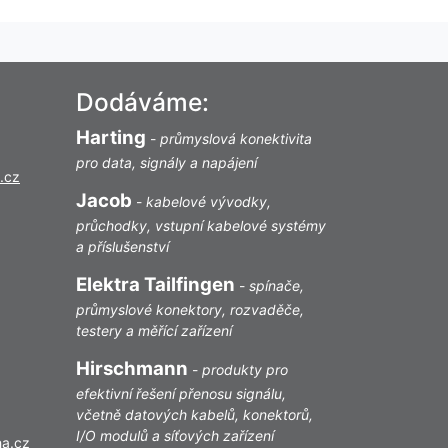
Dodáváme:
Harting
-
průmyslová konektivita
pro data, signály a napájení
.cz
Jacob
-
kabelové vývodky,
průchodky, vstupní kabelové systémy
a příslušenství
Elektra Tailfingen
-
spínače,
průmyslové konektory, rozvaděče,
testery a měřící zařízení
Hirschmann
-
produkty pro
efektivní řešení přenosu signálu,
včetně datových kabelů, konektorů,
I/O modulů a síťových zařízení
ha.cz