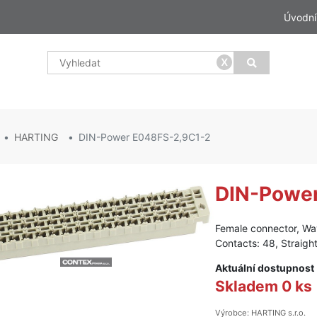
Úvodní
x
HARTING
DIN-Power E048FS-2,9C1-2
DIN-Powe
Female connector, Wav
Contacts: 48, Straigh
Aktuální dostupnost
Skladem 0 ks
Výrobce: HARTING s.r.o.