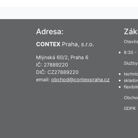
Adresa:
Zák
Otevír
CONTEX
Praha, s.r.o.
8:30 -
Mlýnská 60/2, Praha 6
Služby
IČ: 27889220
DIČ: CZ27889220
techni
email:
obchod@contexpraha.cz
sklado
flexibi
Obcho
GDPR