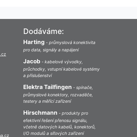
Dodáváme:
Harting
-
průmyslová konektivita
pro data, signály a napájení
.cz
Jacob
-
kabelové vývodky,
průchodky, vstupní kabelové systémy
a příslušenství
Elektra Tailfingen
-
spínače,
průmyslové konektory, rozvaděče,
testery a měřící zařízení
Hirschmann
-
produkty pro
efektivní řešení přenosu signálu,
včetně datových kabelů, konektorů,
I/O modulů a síťových zařízení
ha.cz