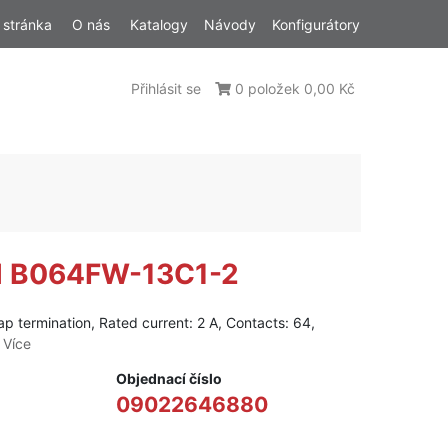
 stránka
O nás
Katalogy
Návody
Konfigurátory
Přihlásit se
0 položek 0,00 Kč
al B064FW-13C1-2
p termination, Rated current: 2 A, Contacts: 64,
y
Více
Objednací číslo
09022646880