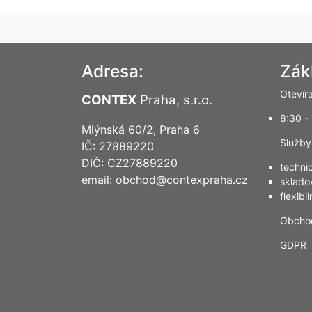
Adresa:
Zák
Otevír
CONTEX
Praha, s.r.o.
8:30 -
Mlýnská 60/2, Praha 6
Služby
IČ: 27889220
DIČ: CZ27889220
techni
email:
obchod@contexpraha.cz
sklado
flexibi
Obcho
GDPR