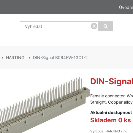
Úvodní
x
HARTING
DIN-Signal B064FW-13C1-2
DIN-Sign
Female connector, Wra
Straight, Copper allo
Aktuální dostupnost
Skladem 0 ks
Výrobce: HARTING s.r.o.