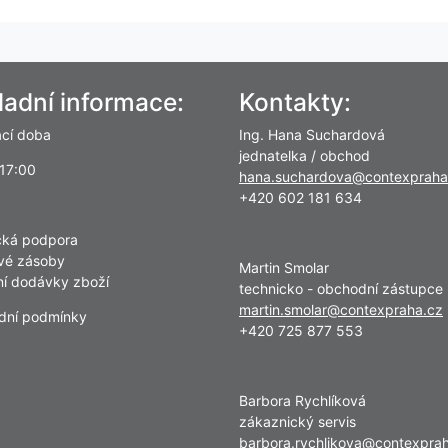
ladní informace:
Kontakty:
ací doba
Ing. Hana Suchardová
jednatelka / obchod
 17:00
hana.suchardova@contexpraha
+420 602 181 634
cká podpora
vé zásoby
Martin Smolar
lní dodávky zboží
technicko - obchodní zástupce
martin.smolar@contexpraha.cz
dní podmínky
+420 725 877 553
Barbora Rychlíková
zákaznický servis
barbora.rychlikova@contexpra