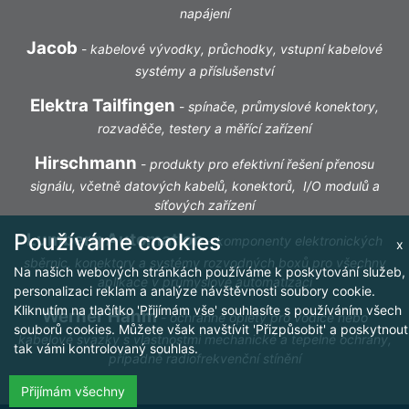
napájení
Jacob
-
kabelové vývodky, průchodky, vstupní kabelové
systémy a příslušenství
Elektra Tailfingen
-
spínače, průmyslové konektory,
rozvaděče, testery a měřící zařízení
Hirschmann
-
produkty pro efektivní řešení přenosu
signálu, včetně datových kabelů, konektorů, I/O modulů a
síťových zařízení
Používáme cookies
Lumberg Automation
-
komponenty elektronických
x
sběrnic, konektory a systémy rozvodných boxů pro všechny
Na našich webových stránkách používáme k poskytování služeb,
aplikace v průmyslové automatizaci
personalizaci reklam a analýze návštěvnosti soubory cookie.
Kliknutím na tlačítko 'Přijímám vše' souhlasíte s používáním všech
Werner Hahm
-
ochranné oplety pro vodiče nebo
souborů cookies. Můžete však navštívit 'Přizpůsobit' a poskytnout
kabelové svazky s vlastnostmi mechanické a tepelné ochrany,
tak vámi kontrolovaný souhlas.
případně radiofrekvenční stínění
Přijímám všechny