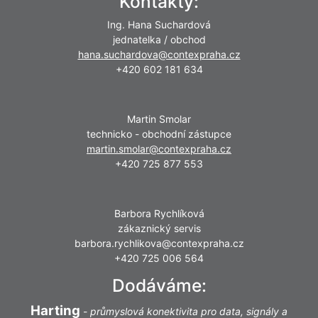
Kontakty:
Ing. Hana Suchardová
jednatelka / obchod
hana.suchardova@contexpraha.cz
+420 602 181 634
Martin Smolar
technicko - obchodní zástupce
martin.smolar@contexpraha.cz
+420 725 877 553
Barbora Rychlíková
zákaznický servis
barbora.rychlikova@contexpraha.cz
+420 725 006 564
Dodáváme:
Harting
-
průmyslová konektivita pro data, signály a