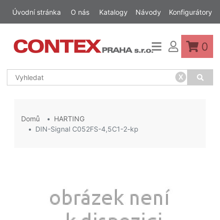
Úvodní stránka
O nás
Katalogy
Návody
Konfigurátory
0
x
Domů
HARTING
DIN-Signal C052FS-4,5C1-2-kp