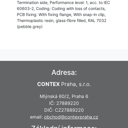
Termination side, Performance level: 1, acc. to IEC
60603-2, Coding: Coding with loss of contacts,
PCB fixing: With fixing flange, With snap-in clip,
Thermoplastic resin, glass-fibre filled, RAL 7032
(pebble grey)
Adresa:
CONTEX
Praha, s.r.o.
Mlýnská 60/2, Praha 6
IČ: 27889220
DIČ: CZ27889220
email:
obchod@contexpraha.cz