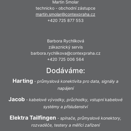
Martin Smolar
technicko - obchodní zástupce
martin.smolar@contexpraha.cz
+420 725 877 553
Barbora Rychlíková
zákaznický servis
barbora.rychlikova@contexpraha.cz
+420 725 006 564
Dodáváme:
Harting
-
průmyslová konektivita pro data, signály a
napájení
Jacob
-
kabelové vývodky, průchodky, vstupní kabelové
systémy a příslušenství
Elektra Tailfingen
-
spínače, průmyslové konektory,
rozvaděče, testery a měřící zařízení