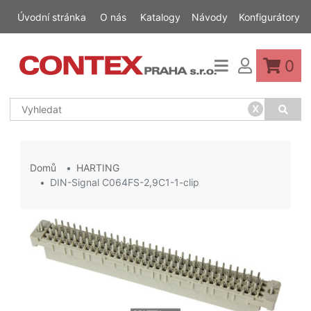
Úvodní stránka
O nás
Katalogy
Návody
Konfigurátory
0
x
Domů
HARTING
DIN-Signal C064FS-2,9C1-1-clip