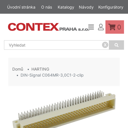
Úvodní stránka
O nás
Katalogy
Návody
Konfigurátory
0
x
Domů
HARTING
DIN-Signal C064MR-3,0C1-2-clip