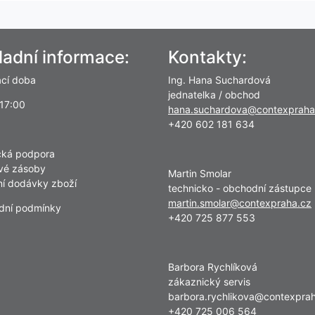
ladní informace:
Kontakty:
ací doba
Ing. Hana Suchardová
jednatelka / obchod
 17:00
hana.suchardova@contexpraha
+420 602 181 634
cká podpora
vé zásoby
Martin Smolar
lní dodávky zboží
technicko - obchodní zástupce
martin.smolar@contexpraha.cz
dní podmínky
+420 725 877 553
Barbora Rychlíková
zákaznický servis
barbora.rychlikova@contexpra
+420 725 006 564