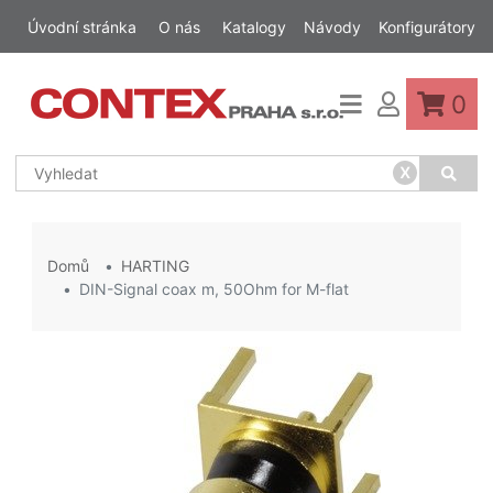
Úvodní stránka
O nás
Katalogy
Návody
Konfigurátory
0
x
Domů
HARTING
DIN-Signal coax m, 50Ohm for M-flat