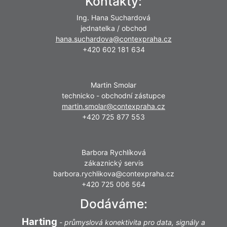
Kontakty:
Ing. Hana Suchardová
jednatelka / obchod
hana.suchardova@contexpraha.cz
+420 602 181 634
Martin Smolar
technicko - obchodní zástupce
martin.smolar@contexpraha.cz
+420 725 877 553
Barbora Rychlíková
zákaznický servis
barbora.rychlikova@contexpraha.cz
+420 725 006 564
Dodáváme:
Harting
-
průmyslová konektivita pro data, signály a