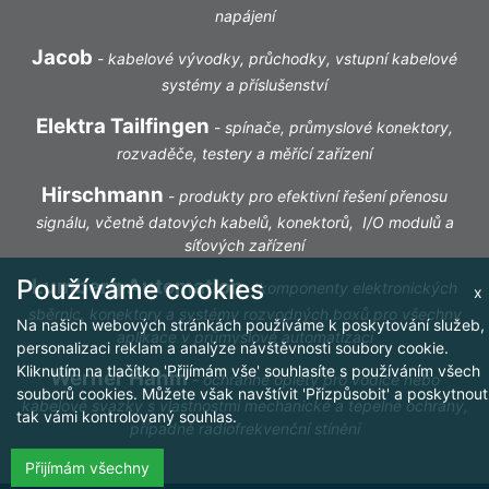
napájení
Jacob
-
kabelové vývodky, průchodky, vstupní kabelové
systémy a příslušenství
Elektra Tailfingen
-
spínače, průmyslové konektory,
rozvaděče, testery a měřící zařízení
Hirschmann
-
produkty pro efektivní řešení přenosu
signálu, včetně datových kabelů, konektorů, I/O modulů a
síťových zařízení
Používáme cookies
Lumberg Automation
-
komponenty elektronických
x
sběrnic, konektory a systémy rozvodných boxů pro všechny
Na našich webových stránkách používáme k poskytování služeb,
aplikace v průmyslové automatizaci
personalizaci reklam a analýze návštěvnosti soubory cookie.
Kliknutím na tlačítko 'Přijímám vše' souhlasíte s používáním všech
Werner Hahm
-
ochranné oplety pro vodiče nebo
souborů cookies. Můžete však navštívit 'Přizpůsobit' a poskytnout
kabelové svazky s vlastnostmi mechanické a tepelné ochrany,
tak vámi kontrolovaný souhlas.
případně radiofrekvenční stínění
Přijímám všechny