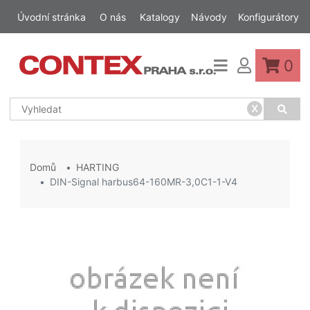
Úvodní stránka
O nás
Katalogy
Návody
Konfigurátory
0
x
Domů
HARTING
DIN-Signal harbus64-160MR-3,0C1-1-V4