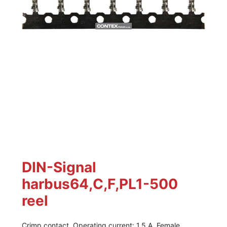
DIN-Signal
harbus64,C,F,PL1-500
reel
Crimp contact, Operating current: 1.5 A, Female