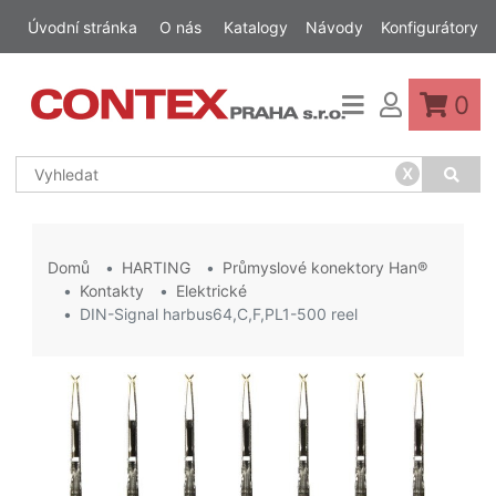
Úvodní stránka
O nás
Katalogy
Návody
Konfigurátory
0
x
Domů
HARTING
Průmyslové konektory Han®
Kontakty
Elektrické
DIN-Signal harbus64,C,F,PL1-500 reel