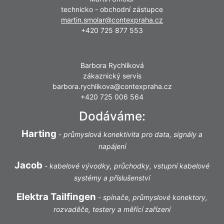
technicko - obchodní zástupce
martin.smolar@contexpraha.cz
+420 725 877 553
Barbora Rychlíková
zákaznický servis
barbora.rychlikova@contexpraha.cz
+420 725 006 564
Dodáváme:
Harting
-
průmyslová konektivita pro data, signály a
napájení
Jacob
-
kabelové vývodky, průchodky, vstupní kabelové
systémy a příslušenství
Elektra Tailfingen
-
spínače, průmyslové konektory,
rozvaděče, testery a měřící zařízení