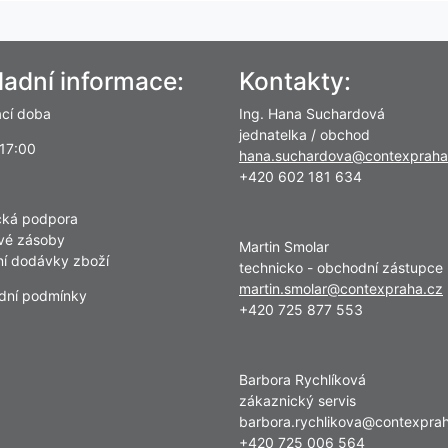
ladní informace:
Kontakty:
ací doba
Ing. Hana Suchardová
jednatelka / obchod
 17:00
hana.suchardova@contexpraha
+420 602 181 634
cká podpora
vé zásoby
Martin Smolar
lní dodávky zboží
technicko - obchodní zástupce
martin.smolar@contexpraha.cz
dní podmínky
+420 725 877 553
Barbora Rychlíková
zákaznický servis
barbora.rychlikova@contexpra
+420 725 006 564