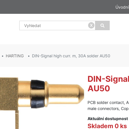
Úvodní
x
HARTING
DIN-Signal high curr. m, 30A solder AU50
DIN-Signal
AU50
PCB solder contact, A
male connectors, Cop
Aktuální dostupnost
Skladem 0 ks