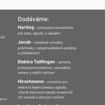
Dodáváme:
Harting
-
průmyslová konektivita
pro data, signály a napájení
.cz
Jacob
-
kabelové vývodky,
průchodky, vstupní kabelové systémy
a příslušenství
Elektra Tailfingen
-
spínače,
průmyslové konektory, rozvaděče,
testery a měřící zařízení
Hirschmann
-
produkty pro
efektivní řešení přenosu signálu,
včetně datových kabelů, konektorů,
I/O modulů a síťových zařízení
ha.cz