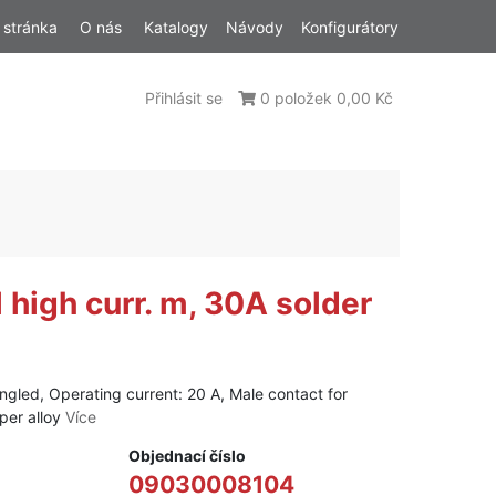
 stránka
O nás
Katalogy
Návody
Konfigurátory
Přihlásit se
0 položek 0,00 Kč
 high curr. m, 30A solder
ngled, Operating current: 20 A, Male contact for
per alloy
Více
Objednací číslo
09030008104