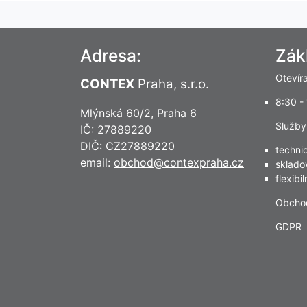
Adresa:
Zák
Otevír
CONTEX
Praha, s.r.o.
8:30 -
Mlýnská 60/2, Praha 6
Služby
IČ: 27889220
DIČ: CZ27889220
techni
email:
obchod@contexpraha.cz
sklado
flexibi
Obcho
GDPR