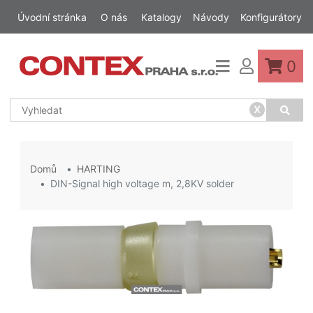
Úvodní stránka
O nás
Katalogy
Návody
Konfigurátory
0
x
Domů
HARTING
DIN-Signal high voltage m, 2,8KV solder