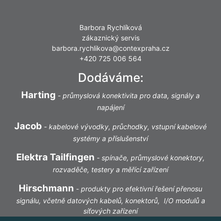
Barbora Rychlíková
zákaznický servis
barbora.rychlikova@contexpraha.cz
+420 725 006 564
Dodáváme:
Harting
-
průmyslová konektivita pro data, signály a
napájení
Jacob
-
kabelové vývodky, průchodky, vstupní kabelové
systémy a příslušenství
Elektra Tailfingen
-
spínače, průmyslové konektory,
rozvaděče, testery a měřící zařízení
Hirschmann
-
produkty pro efektivní řešení přenosu
signálu, včetně datových kabelů, konektorů, I/O modulů a
síťových zařízení