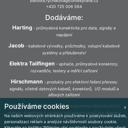
barbora.rychlikova@contexpraha.cz
+420 725 006 564
Dodáváme:
Harting
-
průmyslová konektivita pro data, signály a
napájení
Jacob
-
kabelové vývodky, průchodky, vstupní kabelové
systémy a příslušenství
Elektra Tailfingen
-
spínače, průmyslové konektory,
rozvaděče, testery a měřící zařízení
Hirschmann
-
produkty pro efektivní řešení přenosu
signálu, včetně datových kabelů, konektorů, I/O modulů a
síťových zařízení
Používáme cookies
Lumberg Automation
-
komponenty elektronických
x
sběrnic, konektory a systémy rozvodných boxů pro všechny
Na našich webových stránkách používáme k poskytování služeb,
aplikace v průmyslové automatizaci
personalizaci reklam a analýze návštěvnosti soubory cookie.
Kliknutím na tlačítko 'Přijímám vše' souhlasíte s používáním všech