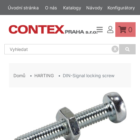
Úvodní stránka
O nás
Katalogy
Návody
Konfigurátory
0
x
Domů
HARTING
DIN-Signal locking screw