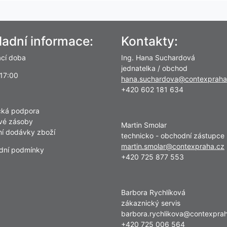
ladní informace:
Kontakty:
ací doba
Ing. Hana Suchardová
jednatelka / obchod
 17:00
hana.suchardova@contexpraha
+420 602 181 634
cká podpora
vé zásoby
Martin Smolar
lní dodávky zboží
technicko - obchodní zástupce
martin.smolar@contexpraha.cz
dní podmínky
+420 725 877 553
Barbora Rychlíková
zákaznický servis
barbora.rychlikova@contexpra
+420 725 006 564