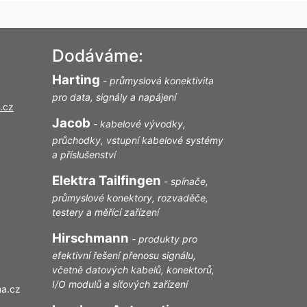
Dodáváme:
Harting
-
průmyslová konektivita
pro data, signály a napájení
.cz
Jacob
-
kabelové vývodky,
průchodky, vstupní kabelové systémy
a příslušenství
Elektra Tailfingen
-
spínače,
průmyslové konektory, rozvaděče,
testery a měřící zařízení
Hirschmann
-
produkty pro
efektivní řešení přenosu signálu,
včetně datových kabelů, konektorů,
I/O modulů a síťových zařízení
ha.cz