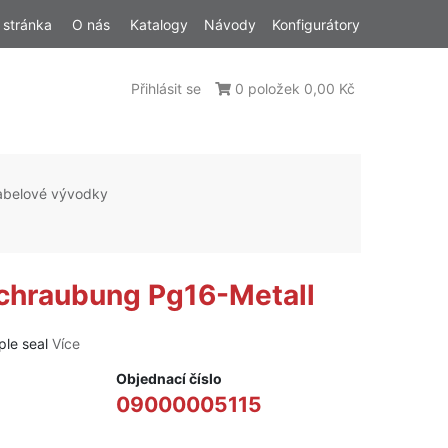
 stránka
O nás
Katalogy
Návody
Konfigurátory
Přihlásit se
0 položek 0,00 Kč
abelové vývodky
chraubung Pg16-Metall
ple seal
Více
Objednací číslo
09000005115