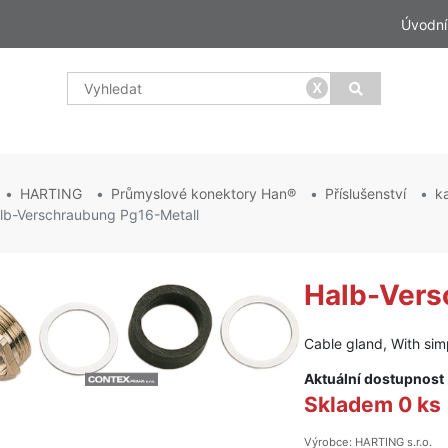
Úvodní
x
HARTING
Průmyslové konektory Han®
Příslušenství
k
lb-Verschraubung Pg16-Metall
Halb-Vers
Cable gland, With sim
Aktuální dostupnost
Skladem 0 ks
Výrobce: HARTING s.r.o.