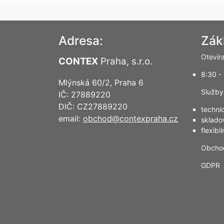
Adresa:
Zák
Otevír
CONTEX
Praha, s.r.o.
8:30 -
Mlýnská 60/2, Praha 6
Služby
IČ: 27889220
DIČ: CZ27889220
techni
email:
obchod@contexpraha.cz
sklado
flexibi
Obcho
GDPR