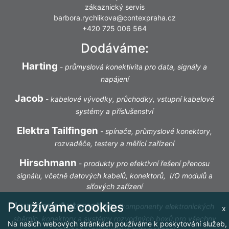
zákaznický servis
barbora.rychlikova@contexpraha.cz
+420 725 006 564
Dodáváme:
Harting
-
průmyslová konektivita pro data, signály a
napájení
Jacob
-
kabelové vývodky, průchodky, vstupní kabelové
systémy a příslušenství
Elektra Tailfingen
-
spínače, průmyslové konektory,
rozvaděče, testery a měřící zařízení
Hirschmann
-
produkty pro efektivní řešení přenosu
signálu, včetně datových kabelů, konektorů, I/O modulů a
síťových zařízení
Používáme cookies
Lumberg Automation
-
komponenty elektronických
x
sběrnic, konektory a systémy rozvodných boxů pro všechny
Na našich webových stránkách používáme k poskytování služeb,