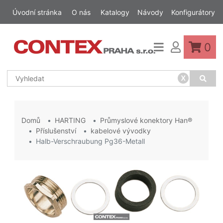
Úvodní stránka
O nás
Katalogy
Návody
Konfigurátory
0
x
Domů
HARTING
Průmyslové konektory Han®
Příslušenství
kabelové vývodky
Halb-Verschraubung Pg36-Metall