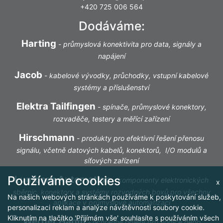
+420 725 006 564
Dodáváme:
Harting
-
průmyslová konektivita pro data, signály a
napájení
Jacob
-
kabelové vývodky, průchodky, vstupní kabelové
systémy a příslušenství
Elektra Tailfingen
-
spínače, průmyslové konektory,
rozvaděče, testery a měřící zařízení
Hirschmann
-
produkty pro efektivní řešení přenosu
signálu, včetně datových kabelů, konektorů, I/O modulů a
síťových zařízení
Používáme cookies
Lumberg Automation
-
komponenty elektronických
x
sběrnic, konektory a systémy rozvodných boxů pro všechny
Na našich webových stránkách používáme k poskytování služeb,
aplikace v průmyslové automatizaci
personalizaci reklam a analýze návštěvnosti soubory cookie.
Kliknutím na tlačítko 'Přijímám vše' souhlasíte s používáním všech
Werner Hahm
-
ochranné oplety pro vodiče nebo