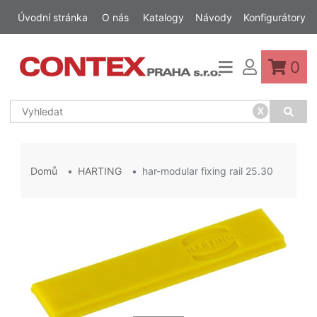
Úvodní stránka
O nás
Katalogy
Návody
Konfigurátory
0
x
Domů
HARTING
har-modular fixing rail 25.30