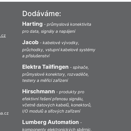
Dodáváme:
Harting
-
průmyslová konektivita
pro data, signály a napájení
.cz
Jacob
-
kabelové vývodky,
průchodky, vstupní kabelové systémy
a příslušenství
Elektra Tailfingen
-
spínače,
průmyslové konektory, rozvaděče,
testery a měřící zařízení
Hirschmann
-
produkty pro
efektivní řešení přenosu signálu,
včetně datových kabelů, konektorů,
I/O modulů a síťových zařízení
ha.cz
Lumberg Automation
-
komponenty elektronických sběrnic,