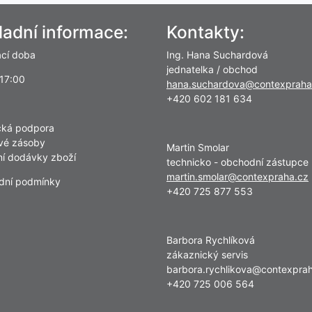
ladní informace:
Kontakty:
ací doba
Ing. Hana Suchardová
jednatelka / obchod
 17:00
hana.suchardova@contexpraha
+420 602 181 634
cká podpora
vé zásoby
Martin Smolar
lní dodávky zboží
technicko - obchodní zástupce
martin.smolar@contexpraha.cz
dní podmínky
+420 725 877 553
Barbora Rychlíková
zákaznický servis
barbora.rychlikova@contexpra
+420 725 006 564