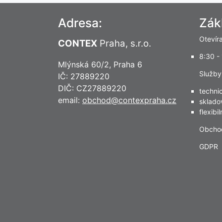
Adresa:
Zák
Otevír
CONTEX
Praha, s.r.o.
8:30 -
Mlýnská 60/2, Praha 6
Služby
IČ: 27889220
DIČ: CZ27889220
techni
email:
obchod@contexpraha.cz
sklado
flexibi
Obcho
GDPR