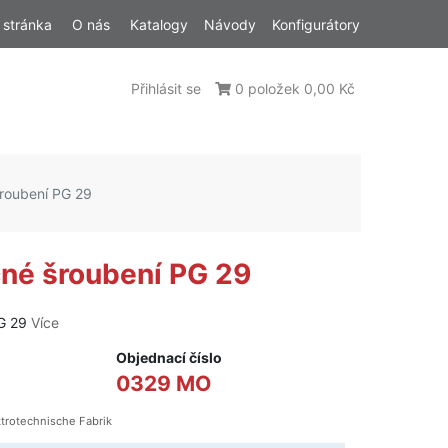
 stránka
O nás
Katalogy
Návody
Konfigurátory
Přihlásit se
0 položek 0,00 Kč
šroubení PG 29
čné šroubení PG 29
PG 29
Více
Objednací číslo
0329 MO
trotechnische Fabrik