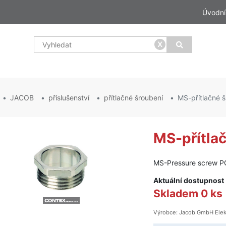
Úvodní
x
JACOB
příslušenství
přítlačné šroubení
MS-přítlačné 
MS-přítla
MS-Pressure screw 
Aktuální dostupnost
Skladem 0 ks
Výrobce: Jacob GmbH Elek