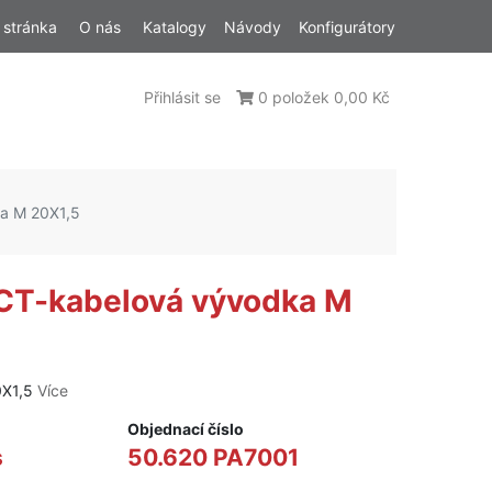
 stránka
O nás
Katalogy
Návody
Konfigurátory
Přihlásit se
0 položek 0,00 Kč
a M 20X1,5
CT-kabelová vývodka M
0X1,5
Více
Objednací číslo
s
50.620 PA7001