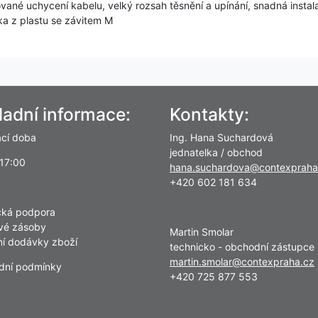
ované uchycení kabelu, velký rozsah těsnění a upínání, snadná insta
a z plastu se závitem M
ladní informace:
Kontakty:
ací doba
Ing. Hana Suchardová
jednatelka / obchod
 17:00
hana.suchardova@contexpraha
+420 602 181 634
cká podpora
vé zásoby
Martin Smolar
lní dodávky zboží
technicko - obchodní zástupce
martin.smolar@contexpraha.cz
dní podmínky
+420 725 877 553