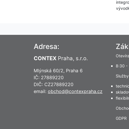
integr
vývodk
Adresa:
Zák
Otevír
CONTEX
Praha, s.r.o.
8:30 -
Mlýnská 60/2, Praha 6
Služby
IČ: 27889220
DIČ: CZ27889220
techni
email:
obchod@contexpraha.cz
sklado
flexibi
Obcho
GDPR