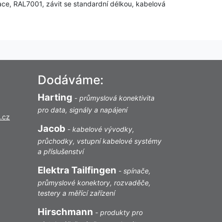
lace, RAL7001, závit se standardní délkou, kabelová
Dodáváme:
Harting
-
průmyslová konektivita
pro data, signály a napájení
.cz
Jacob
-
kabelové vývodky,
průchodky, vstupní kabelové systémy
a příslušenství
Elektra Tailfingen
-
spínače,
průmyslové konektory, rozvaděče,
testery a měřící zařízení
Hirschmann
-
produkty pro