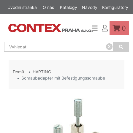
Úvodní stránka
O nás
Katalogy
Návody
Konfigurátory
0
x
Domů
HARTING
Schraubadapter mit Befestigungsschraube