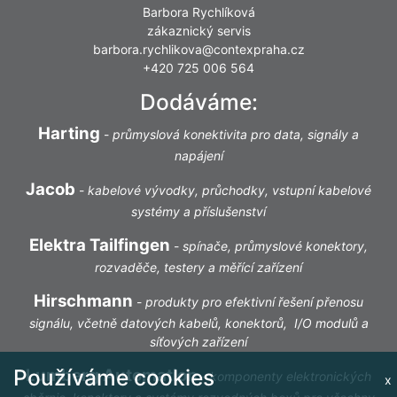
Barbora Rychlíková
zákaznický servis
barbora.rychlikova@contexpraha.cz
+420 725 006 564
Dodáváme:
Harting
-
průmyslová konektivita pro data, signály a
napájení
Jacob
-
kabelové vývodky, průchodky, vstupní kabelové
systémy a příslušenství
Elektra Tailfingen
-
spínače, průmyslové konektory,
rozvaděče, testery a měřící zařízení
Hirschmann
-
produkty pro efektivní řešení přenosu
signálu, včetně datových kabelů, konektorů, I/O modulů a
síťových zařízení
Používáme cookies
Lumberg Automation
-
komponenty elektronických
x