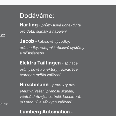
Dodáváme:
Harting
-
průmyslová konektivita
pro data, signály a napájení
.cz
Jacob
-
kabelové vývodky,
průchodky, vstupní kabelové systémy
a příslušenství
Elektra Tailfingen
-
spínače,
průmyslové konektory, rozvaděče,
testery a měřící zařízení
Hirschmann
-
produkty pro
efektivní řešení přenosu signálu,
včetně datových kabelů, konektorů,
I/O modulů a síťových zařízení
ha.cz
Lumberg Automation
-