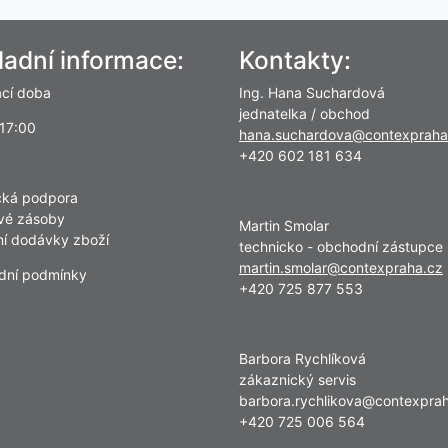
ladní informace:
Kontakty:
ací doba
Ing. Hana Suchardová
jednatelka / obchod
 17:00
hana.suchardova@contexpraha
+420 602 181 634
cká podpora
vé zásoby
Martin Smolar
lní dodávky zboží
technicko - obchodní zástupce
martin.smolar@contexpraha.cz
dní podmínky
+420 725 877 553
Barbora Rychlíková
zákaznický servis
barbora.rychlikova@contexpra
+420 725 006 564