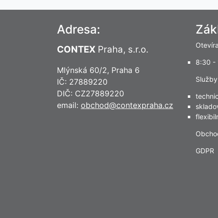
Adresa:
Zák
Otevír
CONTEX
Praha, s.r.o.
8:30 -
Mlýnská 60/2, Praha 6
Služby
IČ: 27889220
DIČ: CZ27889220
techni
email:
obchod@contexpraha.cz
sklado
flexibi
Obcho
GDPR