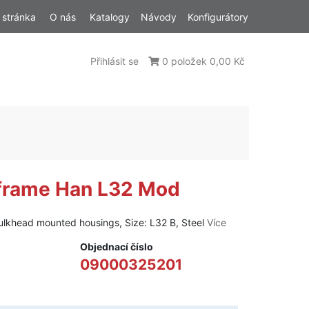
 stránka
O nás
Katalogy
Návody
Konfigurátory
Přihlásit se
0 položek 0,00 Kč
 frame Han L32 Mod
bulkhead mounted housings, Size: L32 B, Steel
Více
Objednací číslo
09000325201