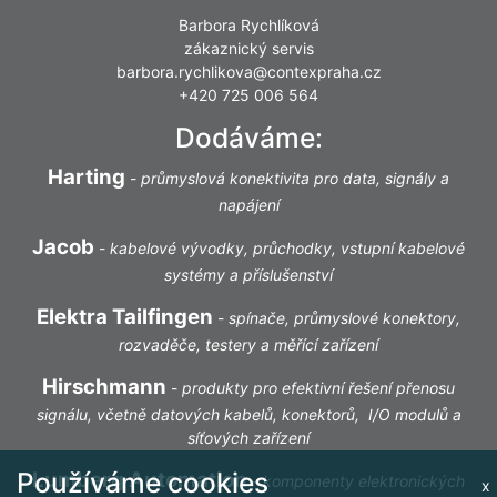
Barbora Rychlíková
zákaznický servis
barbora.rychlikova@contexpraha.cz
+420 725 006 564
Dodáváme:
Harting
-
průmyslová konektivita pro data, signály a
napájení
Jacob
-
kabelové vývodky, průchodky, vstupní kabelové
systémy a příslušenství
Elektra Tailfingen
-
spínače, průmyslové konektory,
rozvaděče, testery a měřící zařízení
Hirschmann
-
produkty pro efektivní řešení přenosu
signálu, včetně datových kabelů, konektorů, I/O modulů a
síťových zařízení
Používáme cookies
Lumberg Automation
-
komponenty elektronických
x