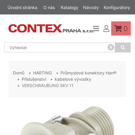
Úvodní stránka
O nás
Katalogy
Návody
Konfigurátory
0
x
Domů
HARTING
Průmyslové konektory Han®
Příslušenství
kabelové vývodky
VERSCHRAUBUNG SKV 11