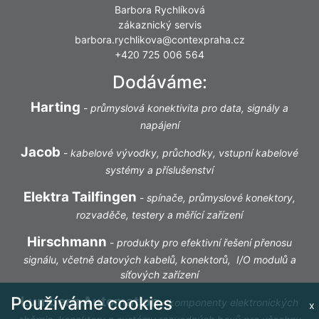
Barbora Rychlíková
zákaznický servis
barbora.rychlikova@contexpraha.cz
+420 725 006 564
Dodáváme:
Harting
-
průmyslová konektivita pro data, signály a
napájení
Jacob
-
kabelové vývodky, průchodky, vstupní kabelové
systémy a příslušenství
Elektra Tailfingen
-
spínače, průmyslové konektory,
rozvaděče, testery a měřící zařízení
Hirschmann
-
produkty pro efektivní řešení přenosu
signálu, včetně datových kabelů, konektorů, I/O modulů a
síťových zařízení
Používáme cookies
Lumberg Automation
-
komponenty elektronických
x