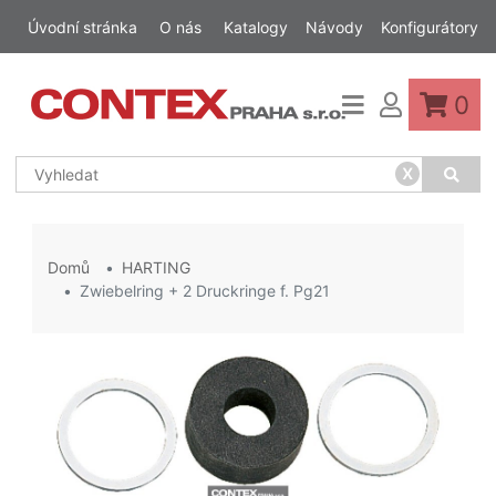
Úvodní stránka
O nás
Katalogy
Návody
Konfigurátory
0
x
Domů
HARTING
Zwiebelring + 2 Druckringe f. Pg21